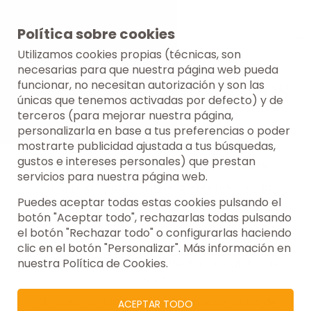
Política sobre cookies
Utilizamos cookies propias (técnicas, son
necesarias para que nuestra página web pueda
Ortodoncias en Niños
funcionar, no necesitan autorización y son las
únicas que tenemos activadas por defecto) y de
terceros (para mejorar nuestra página,
PRIMERA CITA GRATUITA
personalizarla en base a tus preferencias o poder
mostrarte publicidad ajustada a tus búsquedas,
gustos e intereses personales) que prestan
Sonrisas Saludables Desde el Principio
servicios para nuestra página web.
En Clínica Ojeda Perestelo, entendemos la
Puedes aceptar todas estas cookies pulsando el
importancia de mantener una salud bucal
botón "Aceptar todo", rechazarlas todas pulsando
óptima desde una edad temprana. La ortodoncia
el botón "Rechazar todo" o configurarlas haciendo
en niños no solo contribuye a una sonrisa
clic en el botón "Personalizar". Más información en
hermosa, sino que también aborda problemas
nuestra Política de Cookies.
funcionales que pueden afectar su calidad de
vida.
Ofrecemos una amplia gama de servicios de
ACEPTAR TODO