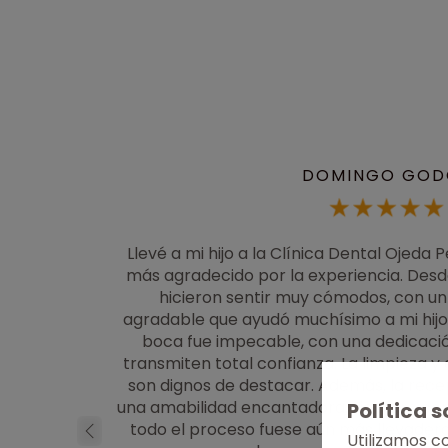
DOMINGO GOD
amiento de
Llevé a mi hijo a la Clínica Dental Ojeda
posición de
más agradecido por la experiencia. Des
o dental y
hicieron sentir muy cómodos, con un
odidad y
agradable que ayudó muchísimo a mi hijo. 
ciar el
boca fue impecable, con una dedicació
sultado a
transmiten total confianza. La limpieza y
son dignos de destacar. Además, la rece
una amabilidad encantadora, siempre con
Política 
 completo y
todo el proceso fuese aún más llevadero.
Utilizamos c
 se iba a