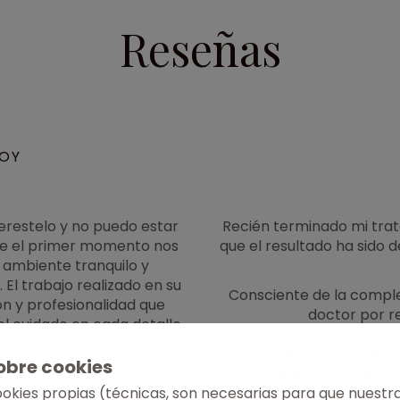
Reseñas
OY
 Perestelo y no puedo estar
Recién terminado mi trat
de el primer momento nos
que el resultado ha sido
 ambiente tranquilo y
El trabajo realizado en su
Consciente de la comple
n y profesionalidad que
doctor por 
 el cuidado en cada detalle
La información a lo largo
pcionista nos atendió con
parte de todo el equipo
 una sonrisa, haciendo que
sobre cookies
resultados obtenidos, 
 Sin duda, un lugar al que
ookies propias (técnicas, son necesarias para que nuest