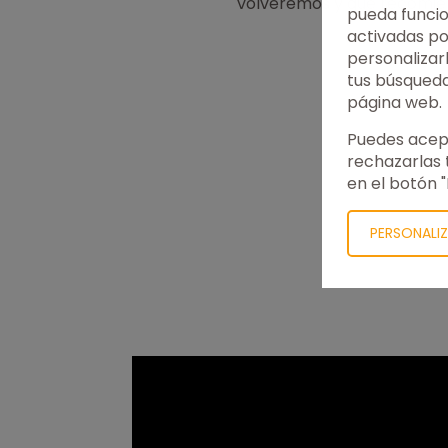
volveremos y que recomien
pueda funcio
ieron todas
activadas po
 tres años
personalizar
isiones
tus búsqueda
sentí bien
página web.
onfianza.
o excelente.
Puedes acept
ha mejorado
rechazarlas 
o destacar
en el botón 
equipo, que
o.
PERSONALI