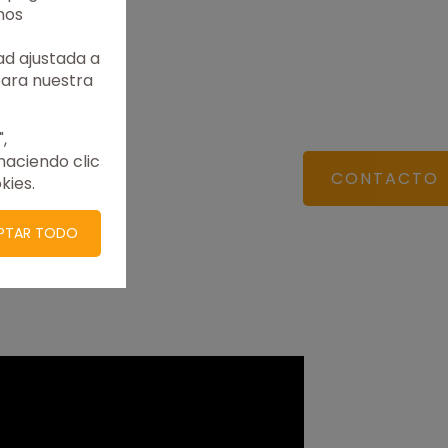
mos
ad ajustada a
para nuestra
,
haciendo clic
CONTACTO
kies.
PTAR TODO